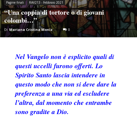
Pagine finali
RAV213 - Febbraio 2021
“Una coppia di tortore o di giovani
colombi…”
Di
Mariana Cristina Moniz
-
0
Nel Vangelo non è esplicito quali di
questi uccelli furono offerti. Lo
Spirito Santo lascia intendere in
questo modo che non si deve dare la
preferenza a una via ed escludere
l’altra, dal momento che entrambe
sono gradite a Dio.