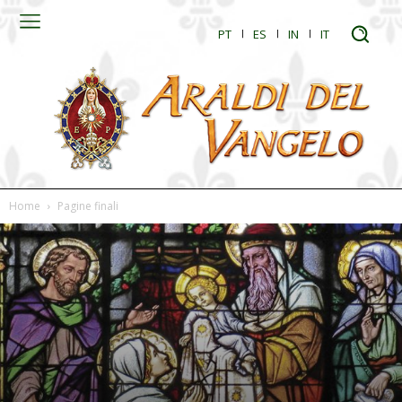
PT
ES
IN
IT
Home
Pagine finali