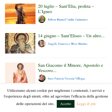
20 luglio – Sant’Elia, profeta –
L’Igneo
Rúben Manuel Cunha Guimarães
14 giugno – Sant’Eliseo – Un altro...
Ângelo Francisco Neto Martins
San Giacomo il Minore, Apostolo e
Vescovo...
Suor Patricia Victoria Villegas
Utilizziamo alcuni cookie per migliorare i contenuti, i servizi e
Venerabile Maria Teresa González-
l'esperienza degli utenti, oltre ad agevolare l'efficacia della gestione
Quevedo y Cadarso –...
delle operazioni del sito.
Leggi di più
Accetto
Suor María José Vicmary Feliz Gómez