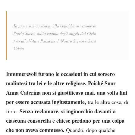
In numerose occasioni ella conobbe in visione la
Storia Sacra, dalla caduta degli angeli dal Cielo
fino alla Vita e Passione di Nostro Signore Gesù
Cristo
Innumerevoli furono le occasioni in cui sorsero
malintesi tra lei e le altre religiose. Poiché Suor
Anna Caterina non si giustificava mai, una volta finì
per essere accusata ingiustamente,
tra le altre cose, di
Senza reclamare, si inginocchiò davanti a
furto.
ciascuna consorella e chiese perdono per una colpa
che non aveva commesso.
Quando, dopo qualche