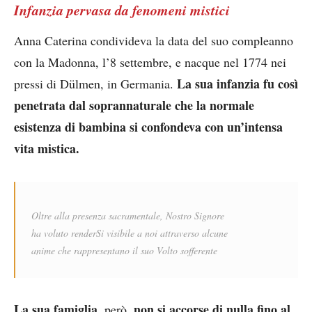
Infanzia pervasa da fenomeni mistici
Anna Caterina condivideva la data del suo compleanno
con la Madonna, l’8 settembre, e nacque nel 1774 nei
La sua infanzia fu così
pressi di Dülmen, in Germania.
penetrata dal soprannaturale che la normale
esistenza di bambina si confondeva con un’intensa
vita mistica.
Oltre alla presenza sacramentale, Nostro Signore
ha voluto
renderSi visibile a noi attraverso alcune
anime
che rappresentano il
suo Volto sofferente
La sua famiglia,
non si accorse di nulla fino al
però,