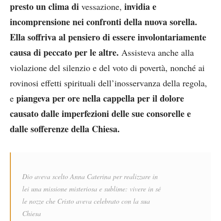
presto un clima
di
invidia e
vessazione,
incomprensione nei confronti della nuova sorella.
Ella soffriva al pensiero di essere involontariamente
causa di peccato per le altre.
Assisteva anche alla
violazione del silenzio e del voto di povertà, nonché ai
rovinosi effetti spirituali dell’inosservanza della regola,
piangeva per ore nella cappella per il dolore
e
causato dalle imperfezioni delle sue consorelle e
dalle sofferenze della Chiesa.
Dio aveva scelto Anna Caterina per realizzare
in
lei una missione misteriosa e sublime:
vivere in sé
le nozze che
Cristo aveva celebrato
con la sua
Chiesa