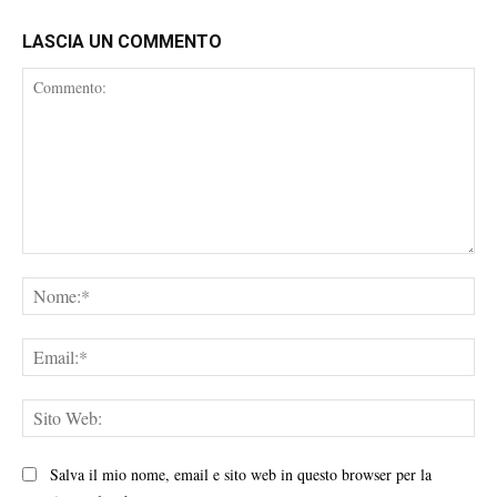
LASCIA UN COMMENTO
Commento:
No
Ema
Sit
We
Salva il mio nome, email e sito web in questo browser per la