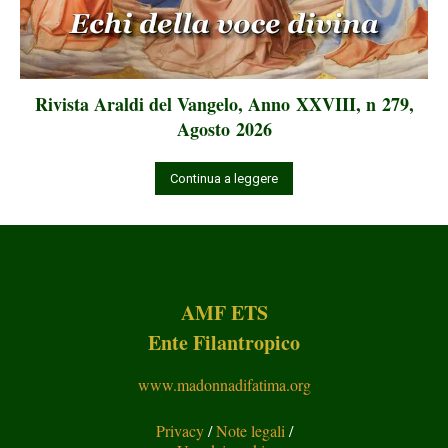
Rivista Araldi del Vangelo, Anno XXVIII, n 279,
Agosto 2026
Continua a leggere
AMF ETS
Ente Filantropico
www.madonnadifatima.org
Privacy
/
Note legali
/