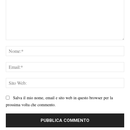
Commento:
No
Ema
Sit
We
Salva il mio nome, email e sito web in questo browser per la
prossima volta che commento.