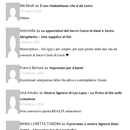
Nik Miulli
su
È con l’obbedienza che si dà tutto
23 Luglio 2026
Ottimo
Antonella
su
Le apparizioni del Sacro Cuore di Gesù a Santa
Margherita – Una supplica di Dio
4 Marzo 2026
Meraviglioso... Da oggi e per sempre, per ogni giorno della mia vita mi
consacro al Sacro Cuore di Gesù 💖
Franco Bertasi
su
Imprevisti per il bene!
7 Febbraio 2026
Eccezionale spiegazione della vita attiva e contemplativa. Grazie
Lina Amato
su
Nostra Signora di Las Lajas – La firma di Dio sulla
creazione
6 Febbraio 2026
Non conoscevo questa REALTÀ miracolosa!
MARIA LORETTA TORDINI
su
Il processo a nostro Signore Gesù
Cristo – L’incontro tra due pontefici