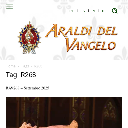
PT
ES
IN
IT
Home
Tags
R268
Tag: R268
RAV268 – Settembre 2025