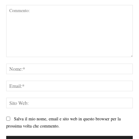
Commento:
No
Ema
Sit
We
Salva il mio nome, email e sito web in questo browser per la
prossima volta che commento.