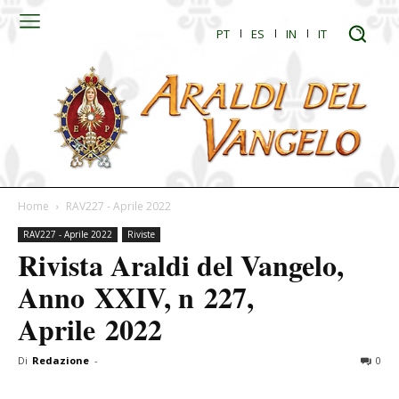
PT
ES
IN
IT
Home
RAV227 - Aprile 2022
RAV227 - Aprile 2022
Riviste
Rivista Araldi del Vangelo,
Anno XXIV, n 227,
Aprile 2022
Di
Redazione
-
0