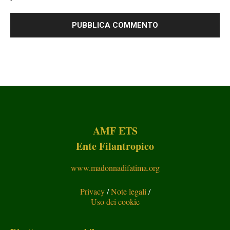
AMF ETS
Ente Filantropico
www.madonnadifatima.org
Privacy
/
Note legali
/
Uso dei cookie