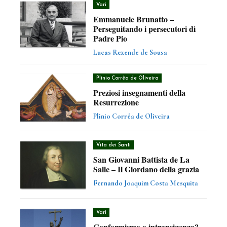
Vari
Emmanuele Brunatto –
Perseguitando i persecutori di
Padre Pio
Lucas Rezende de Sousa
Plinio Corrêa de Oliveira
Preziosi insegnamenti della
Resurrezione
Plinio Corrêa de Oliveira
Vita dei Santi
San Giovanni Battista de La
Salle – Il Giordano della grazia
Fernando Joaquim Costa Mesquita
Vari
Conformismo o intransigenza?