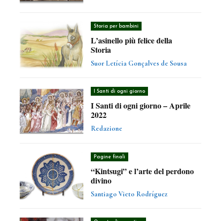
Storia per bambini
L’asinello più felice della
Storia
Suor Letícia Gonçalves de Sousa
I Santi di ogni giorno
I Santi di ogni giorno – Aprile
2022
Redazione
Pagine finali
“Kintsugi” e l’arte del perdono
divino
Santiago Vieto Rodríguez