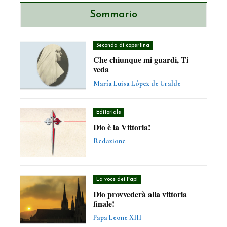
Sommario
Seconda di copertina
Che chiunque mi guardi, Ti
veda
María Luisa López de Uralde
Editoriale
Dio è la Vittoria!
Redazione
La voce dei Papi
Dio provvederà alla vittoria
finale!
Papa Leone XIII