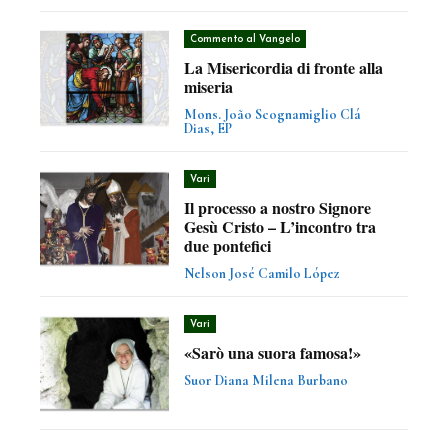
Commento al Vangelo
La Misericordia di fronte alla
miseria
Mons. João Scognamiglio Clá
Dias, EP
Vari
Il processo a nostro Signore
Gesù Cristo – L’incontro tra
due pontefici
Nelson José Camilo López
Vari
«Sarò una suora famosa!»
Suor Diana Milena Burbano