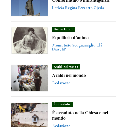
Letícia Regina Ferratto Ojeda
Donna Lucilia
Equilibrio d’anima
Mons. João Scognamiglio Clá
Dias, EP
Araldi nel mondo
Araldi nel mondo
Redazione
È accaduto...
È accaduto nella Chiesa e nel
mondo
Redazione