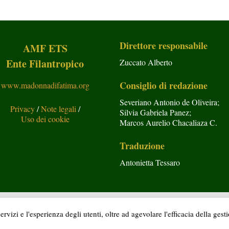
Direttore responsabile
AMF ETS
Ente Filantropico
Zuccato Alberto
Consiglio di redazione
www.madonnadifatima.org
Severiano Antonio de Oliveira;
Privacy
/
Note legali
/
Silvia Gabriela Panez;
Uso dei cookie
Marcos Aurelio Chacaliaza C.
Traduzione
Antonietta Tessaro
Copyright © Araldi del Vangelo 2020 Tutti i diritti riservati.
rvizi e l'esperienza degli utenti, oltre ad agevolare l'efficacia della gest
Si autorizza la divulgazione citando la fonte