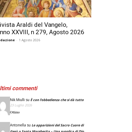
ivista Araldi del Vangelo,
nno XXVIII, n 279, Agosto 2026
edazione
-
1 Agosto 2026
ltimi commenti
Nik Miulli
su
È con l’obbedienza che si dà tutto
23 Luglio 2026
Ottimo
Antonella
su
Le apparizioni del Sacro Cuore di
Gesù a Santa Margherita – Una supplica di Dio