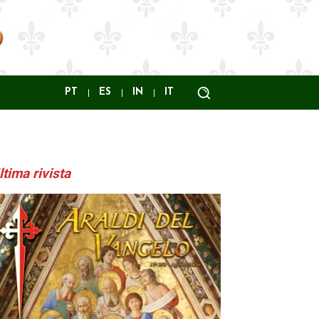
PT
ES
IN
IT
ltima rivista