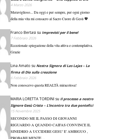
4 Marzo 2026
Meraviglioso... Da oggi e per sempre, per ogni giorno
della mia vita mi consacro al Sacro Cuore di Gesù 💖
Franco Bertasi
su
Imprevisti per il bene!
7 Febbraio 2026
Eccezionale spiegazione della vita attiva e contemplativa.
Grazie
Lina Amato
su
Nostra Signora di Las Lajas – La
firma di Dio sulla creazione
6 Febbraio 2026
Non conoscevo questa REALTÀ miracolosa!
MARIA LORETTA TORDINI
su
Il processo a nostro
Signore Gesù Cristo – L’incontro tra due pontefici
15 Novembre 2025
SECONDO ME IL PASSO DI GIOVANNI
RIGUARDO A QUANDO CAIFAS CONVINCE IL
SINEDRIO A UCCIDERE GESU' E' AMBIGUO ,
PROBABILMENTE…