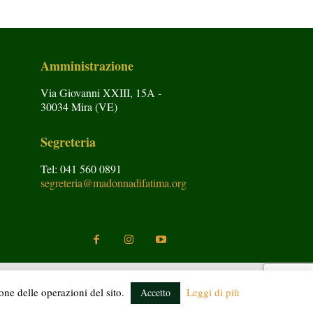
Amministrazione
Via Giovanni XXIII, 15A -
30034 Mira (VE)
Segreteria
Tel: 041 560 0891
segreteria@madonnadifatima.org
ione delle operazioni del sito.
Leggi di più
Accetto