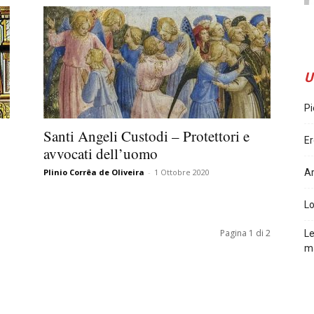
U
Pi
Santi Angeli Custodi – Protettori e
Er
avvocati dell’uomo
Plinio Corrêa de Oliveira
-
1 Ottobre 2020
Ar
L
Pagina 1 di 2
Le
m